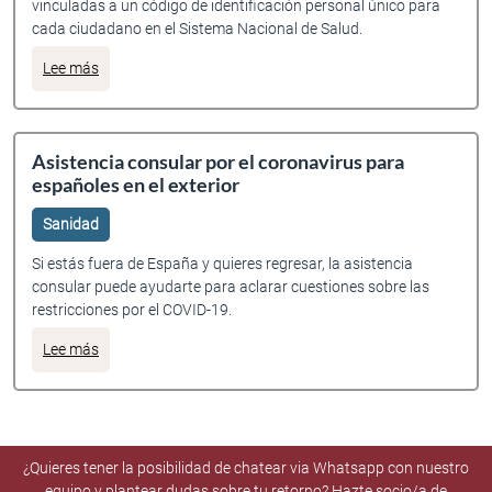
vinculadas a un código de identificación personal único para
cada ciudadano en el Sistema Nacional de Salud.
sobre La Tarjeta Sanitaria Individual (TSI)
Lee más
Asistencia consular por el coronavirus para
españoles en el exterior
Sanidad
Si estás fuera de España y quieres regresar, la asistencia
consular puede ayudarte para aclarar cuestiones sobre las
restricciones por el COVID-19.
sobre Asistencia consular por el coronavirus para españole
Lee más
¿Quieres tener la posibilidad de chatear via Whatsapp con nuestro
equipo y plantear dudas sobre tu retorno?
Hazte socio/a de