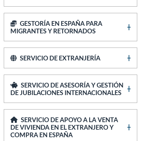
preocupaciones y esperanzas
GESTORÍA EN ESPAÑA PARA
MIGRANTES Y RETORNADOS
regístrate en
volvemos.org
SERVICIO DE EXTRANJERÍA
Volver a España trabajando para una
empresa extranjera. Legislación sobre
teletrabajo.
Cotizaciones en el extranjero.
SERVICIO DE ASESORÍA Y GESTIÓN
Prestaciones por desempleo.
DE JUBILACIONES INTERNACIONALES
Homologación de títulos.
Traslado de bienes o ahorros a
España.
Inversiones en el extranjero
SERVICIO DE APOYO A LA VENTA
Situación de la pareja en cuanto a
DE VIVIENDA EN EL EXTRANJERO Y
permiso de residencia y trabajo.
COMPRA EN ESPAÑA
un no residente