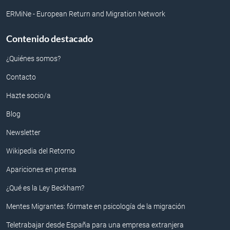
El servicio de orientación laboral para el
ERMiNe - European Return and Migration Network
retorno tiene un coste de 60€ más IVA por
ponte en
sesión
contacto con nosotros en este formulario
Contenido destacado
para solicitar ayuda e informarte sobre las
tarifas
¿Quiénes somos?
Contacto
Hazte socio/a
servicio de resolución de consultas
YouTube
Blog
administrativas
Newsletter
Solicita el asesoramiento laboral
Solicita nuestros servicios de gestoría
Wikipedia del Retorno
Apariciones en prensa
Más sobre la Ley Beckham
¿Qué es la Ley Beckham?
Más sobre el pago de impuestos en
Mentes Migrantes: fórmate en psicología de la migración
España viviendo en el extranjero
Teletrabajar desde España para una empresa extranjera