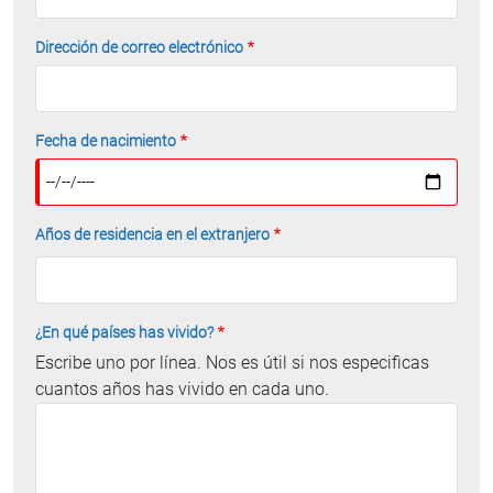
me di cuenta de que no sirve de gran
ayuda. Es una lástima que tengan que
Dirección de correo electrónico
existir servicios como este.
Enhorabuena por la iniciativa y gracias
por vuestro apoyo. (Retornada desde
Fecha de nacimiento
Ecuador)
¡Muchísimas gracias! Me va a
ayudar un montón esta guía tan
completa. Os contactaré seguro a
Años de residencia en el extranjero
medida que veo que necesitamos más
ayuda. ¡Ha sido una suerte encontraros!
¡Gracias! (Emigrante en Bélgica)
¿En qué países has vivido?
Escribe uno por línea. Nos es útil si nos especificas
cuantos años has vivido en cada uno.