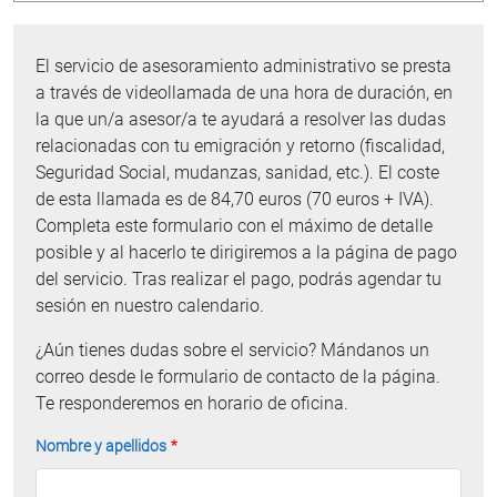
Agradezco la sesión tan productiva
El servicio de asesoramiento administrativo se presta
que hemos tenido. Mi marido y yo
a través de videollamada de una hora de duración, en
estamos muy agradecidos e
la que un/a asesor/a te ayudará a resolver las dudas
ilusionados por volver, ahora con más
relacionadas con tu emigración y retorno (fiscalidad,
ganas aún. (Emigrante en Reino Unido)
Seguridad Social, mudanzas, sanidad, etc.). El coste
Muchas gracias por vuestra ayuda.
de esta llamada es de 84,70 euros (70 euros + IVA).
Es muy difícil volver y dejar todo atrás
Completa este formulario con el máximo de detalle
para tener que preocuparse además por
posible y al hacerlo te dirigiremos a la página de pago
la burocracia. Por mi cuenta no lo
del servicio. Tras realizar el pago, podrás agendar tu
habría logrado. (Retornado desde
sesión en nuestro calendario.
Alemania)
¿Aún tienes dudas sobre el servicio? Mándanos un
He conseguido resolver todas las
correo desde le formulario de contacto de la página.
dudas que tenía previamente y darme
Te responderemos en horario de oficina.
cuenta de más cosas de las que no era
consciente. (Emigrante en Países Bajos)
Nombre y apellidos
Intenté que el Consulado me diera
respuesta a mis dudas y mi situación y