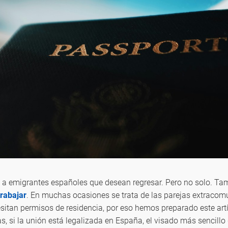
 emigrantes españoles que desean regresar. Pero no solo. Ta
trabajar
. En muchas ocasiones se trata de las parejas extracomu
itan permisos de residencia, por eso hemos preparado este artí
s, si la unión está legalizada en España, el visado más sencillo d