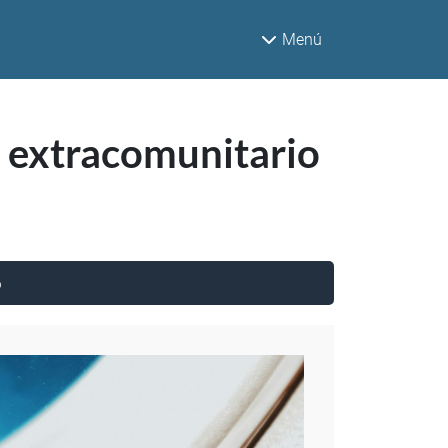
Menú
 extracomunitario
o