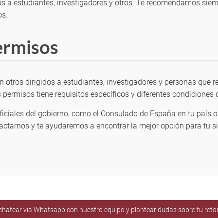
s a estudiantes, investigadores y otros. Te recomendamos siempr
os.
ermisos
n otros dirigidos a estudiantes, investigadores y personas que r
permisos tiene requisitos específicos y diferentes condiciones d
ciales del gobierno, como el Consulado de España en tu país o l
ctarnos y te ayudaremos a encontrar la mejor opción para tu si
e chatear via Whatsapp con nuestro equipo y plantear dudas sobre tu ret