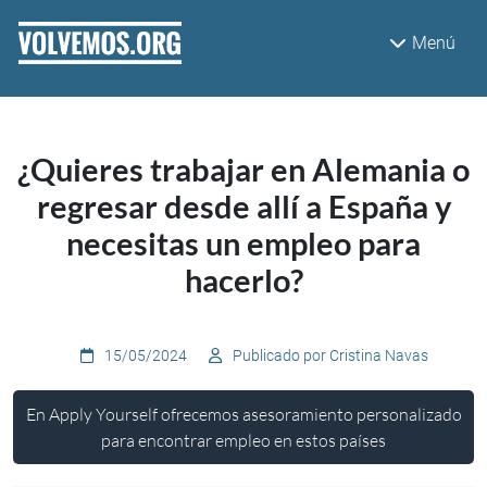
Pasar al contenido principal
Menú
¿Quieres trabajar en Alemania o
regresar desde allí a España y
necesitas un empleo para
hacerlo?
15/05/2024
Publicado por Cristina Navas
En Apply Yourself ofrecemos asesoramiento personalizado
para encontrar empleo en estos países