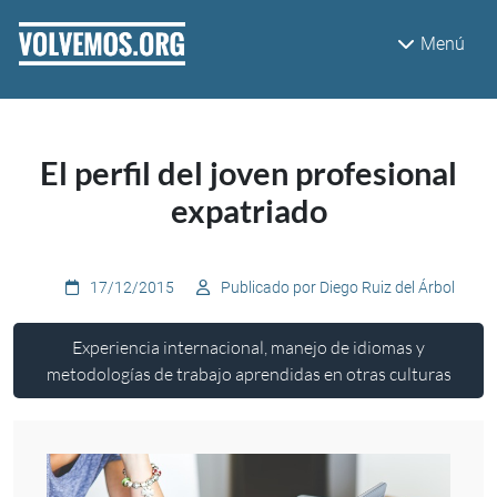
Pasar al contenido principal
Menú
El perfil del joven profesional
expatriado
17/12/2015
Publicado por Diego Ruiz del Árbol
Experiencia internacional, manejo de idiomas y
metodologías de trabajo aprendidas en otras culturas