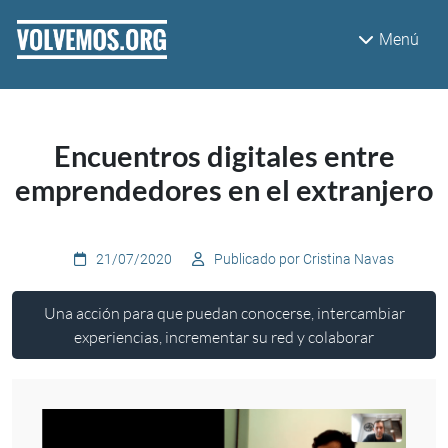
Pasar al contenido principal
Menú
Encuentros digitales entre
emprendedores en el extranjero
21/07/2020
Publicado por Cristina Navas
Una acción para que puedan conocerse, intercambiar
experiencias, incrementar su red y colaborar