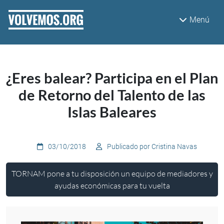
Pasar al contenido principal
Menú
¿Eres balear? Participa en el Plan
de Retorno del Talento de las
Islas Baleares
03/10/2018
Publicado por Cristina Navas
TORNAM pone a tu disposición un equipo de mediadores y
ayudas económicas para tu vuelta