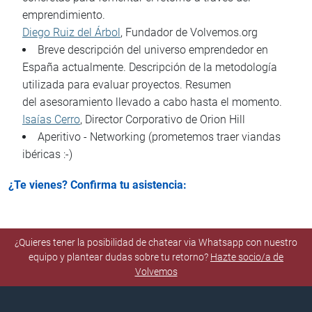
emprendimiento.
Diego Ruiz del Árbol
, Fundador de Volvemos.org
Breve descripción del universo emprendedor en
España actualmente. Descripción de la metodología
utilizada para evaluar proyectos. Resumen
del asesoramiento llevado a cabo hasta el momento.
Isaías Cerro
, Director Corporativo de Orion Hill
Aperitivo - Networking (prometemos traer viandas
ibéricas :-)
¿Te vienes? Confirma tu asistencia:
¿Quieres tener la posibilidad de chatear via Whatsapp con nuestro
equipo y plantear dudas sobre tu retorno?
Hazte socio/a de
Volvemos