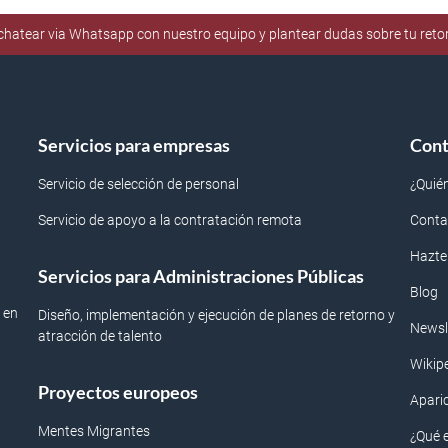
e chatear via Whatsapp con nuestro equipo y plantear dudas sobre tu ret
Servicios para empresas
Cont
Servicio de selección de personal
¿Quié
Servicio de apoyo a la contratación remota
Conta
Hazte
Servicios para Administraciones Públicas
Blog
 en
Diseño, implementación y ejecución de planes de retorno y
Newsl
atracción de talento
Wikip
Proyectos europeos
Apari
Mentes Migrantes
¿Qué 