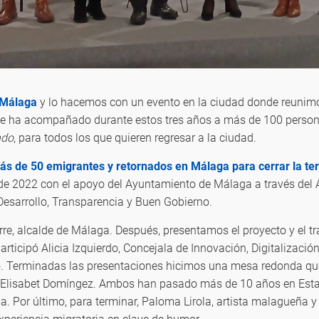
 Málaga
y lo hacemos con un evento en la ciudad donde reunim
ue ha acompañado durante estos tres años a más de 100 person
ndo
, para todos los que quieren regresar a la ciudad.
s de 50 emigrantes y retornados en Málaga para cerrar la te
de 2022 con el apoyo del Ayuntamiento de Málaga a través del 
 Desarrollo, Transparencia y Buen Gobierno.
orre, alcalde de Málaga. Después, presentamos el proyecto y el t
ticipó Alicia Izquierdo, Concejala de Innovación, Digitalizaci
. Terminadas las presentaciones hicimos una mesa redonda que
, Elisabet Domíngez. Ambos han pasado más de 10 años en Esta
ia. Por último, para terminar, Paloma Lirola, artista malagueña y