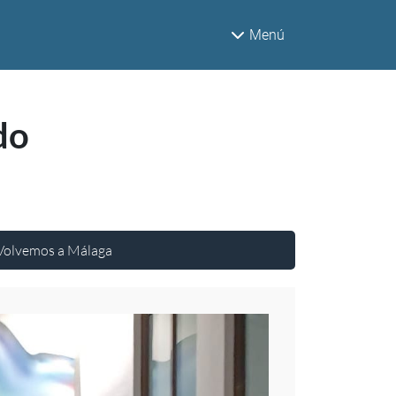
Menú
do
 Volvemos a Málaga