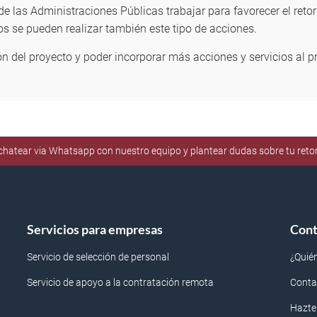
e las Administraciones Públicas trabajar para favorecer el ret
s se pueden realizar también este tipo de acciones.
n del proyecto y poder incorporar más acciones y servicios al p
e chatear via Whatsapp con nuestro equipo y plantear dudas sobre tu ret
Servicios para empresas
Cont
Servicio de selección de personal
¿Quié
Servicio de apoyo a la contratación remota
Conta
Hazte