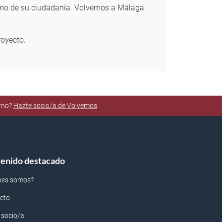
orno de su ciudadanía. Volvemos a Málaga
royecto.
orno?
Hazte socio/a de Volvemos
enido destacado
nes somos?
cto
 socio/a