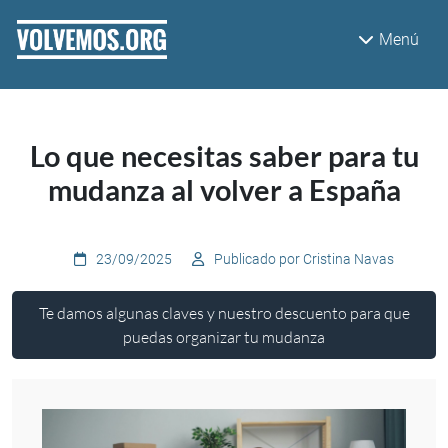
Pasar al contenido principal
Menú
Lo que necesitas saber para tu
mudanza al volver a España
23/09/2025
Publicado por Cristina Navas
Te damos algunas claves y nuestro descuento para que
puedas organizar tu mudanza