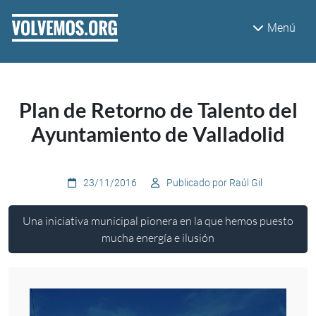
Pasar al contenido principal
Menú
Plan de Retorno de Talento del
Ayuntamiento de Valladolid
23/11/2016
Publicado por Raúl Gil
Una iniciativa municipal pionera en la que hemos puesto
mucha energía e ilusión