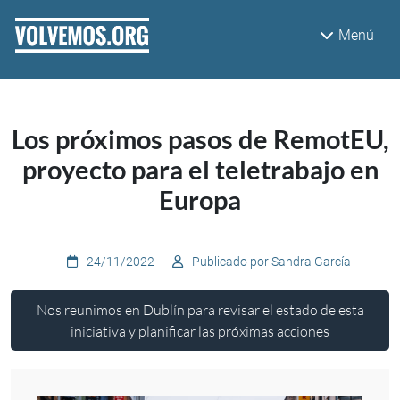
Pasar al contenido principal
Menú
Los próximos pasos de RemotEU,
proyecto para el teletrabajo en
Europa
24/11/2022
Publicado por Sandra García
Nos reunimos en Dublín para revisar el estado de esta
iniciativa y planificar las próximas acciones