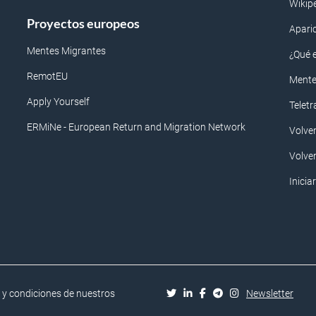
Wikip
Proyectos europeos
Apari
Mentes Migrantes
¿Qué 
RemotEU
Mente
Apply Yourself
Telet
ERMiNe - European Return and Migration Network
Volve
Volve
Inicia
 y condiciones de nuestros
Newsletter