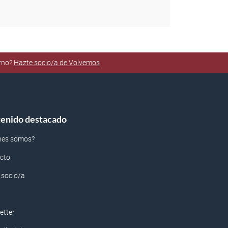
orno?
Hazte socio/a de Volvemos
enido destacado
nes somos?
cto
 socio/a
etter