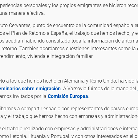
xperiencias personales y los propios emigrantes se hicieron re
 una manera efectiva.
ituto Cervantes, punto de encuentro de la comunidad española en 
el Plan de Retorno a España, el trabajo que hemos hecho, y en
 acudían habiendo consultado toda la información de antemano
l retorno. También abordamos cuestiones interesantes como la c
endimiento, vivienda e integración familiar.
ecto a los que hemos hecho en Alemania y Reino Unido, ha sido la
eminarios sobre emigración
. A Varsovia fuimos de la mano del
pamos invitados por la
Comisión Europea
.
íbamos a compartir espacio con representantes de países europ
cia y el trabajo que hemos hecho con empresas y administracion
 el trabajo realizado con empresas y administraciones e interc
como Letonia, Lituania y Portugal, y con otros interesados en 