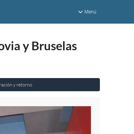
Menú
via y Bruselas
ación y retorno