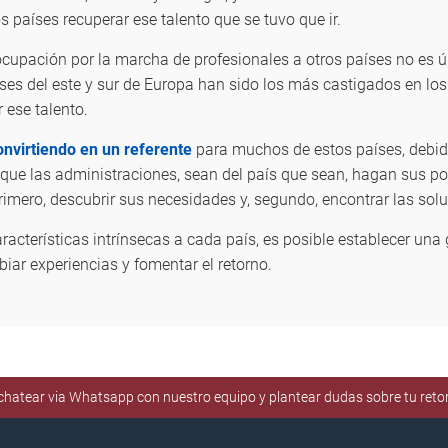
 países recuperar ese talento que se tuvo que ir.
cupación por la marcha de profesionales a otros países no es ú
es del este y sur de Europa han sido los más castigados en los
 ese talento.
nvirtiendo en un referente
para muchos de estos países, debido
l que las administraciones, sean del país que sean, hagan sus po
 primero, descubrir sus necesidades y, segundo, encontrar las so
racterísticas intrínsecas a cada país, es posible establecer una
iar experiencias y fomentar el retorno.
e chatear via Whatsapp con nuestro equipo y plantear dudas sobre tu ret