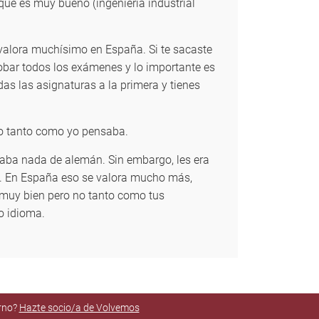
ue es muy bueno (ingeniería industrial
 valora muchísimo en España. Si te sacaste
obar todos los exámenes y lo importante es
as las asignaturas a la primera y tienes
no tanto como yo pensaba.
laba nada de alemán. Sin embargo, les era
co. En España eso se valora mucho más,
 muy bien pero no tanto como tus
o idioma.
orno?
Hazte socio/a de Volvemos