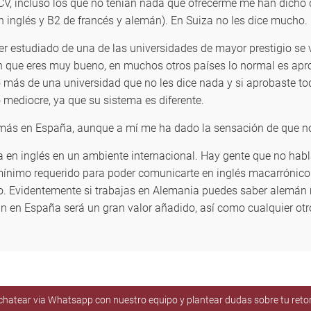
V, incluso los que no tenían nada que ofrecerme me han dicho q
 inglés y B2 de francés y alemán). En Suiza no les dice mucho.
er estudiado de una de las universidades de mayor prestigio se
n que eres muy bueno, en muchos otros países lo normal es apr
o más de una universidad que no les dice nada y si aprobaste tod
 mediocre, ya que su sistema es diferente.
rá más en España, aunque a mí me ha dado la sensación de que 
a en inglés en un ambiente internacional. Hay gente que no hab
el mínimo requerido para poder comunicarte en inglés macarróni
jo. Evidentemente si trabajas en Alemania puedes saber alemán
 en España será un gran valor añadido, así como cualquier otr
e chatear via Whatsapp con nuestro equipo y plantear dudas sobre tu ret