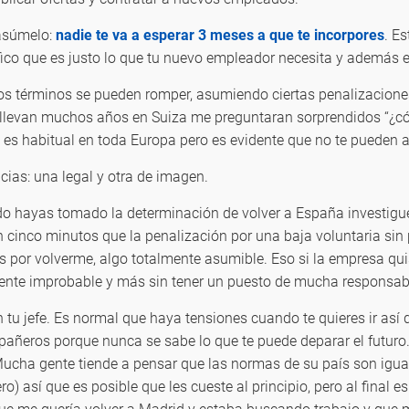
 asúmelo:
nadie te va a esperar 3 meses a que te incorpores
. E
co que es justo lo que tu nuevo empleador necesita y además es 
los términos se pueden romper, asumiendo ciertas penalizacion
llevan muchos años en Suiza me preguntaran sorprendidos “¿cóm
s habitual en toda Europa pero es evidente que no te pueden ata
cias: una legal y otra de imagen.
do hayas tomado la determinación de volver a España investigue
n cinco minutos que la penalización por una baja voluntaria sin 
s por volverme, algo totalmente asumible. Eso si la empresa qui
mente improbable y más sin tener un puesto de mucha responsab
 tu jefe. Es normal que haya tensiones cuando te quieres ir así
pañeros porque nunca se sabe lo que te puede deparar el futur
 Mucha gente tiende a pensar que las normas de su país son igual
 así que es posible que les cueste al principio, pero al final es 