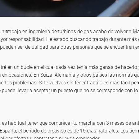
n trabajo en ingeniería de turbinas de gas acabo de volver a M
yor responsabilidad. He estado buscando trabajo durante más 
pueden ser de utilidad para otras personas que se encuentren en
tré en un bucle en el cual cada vez tenía más ganas de hacerlo
a en ocasiones. En Suiza, Alemania y otros países las normas qu
ertos problemas. Si te vuelves sin tener trabajo es más fácil p
e puede llevar a aceptar un puesto que no se corresponde con l
 es habitual tener que comunicar tu marcha con 3 meses de ante
 España, el periodo de preaviso es de 15 días naturales. Los tie
blicar ofertas y contratar a nuevos empleados.