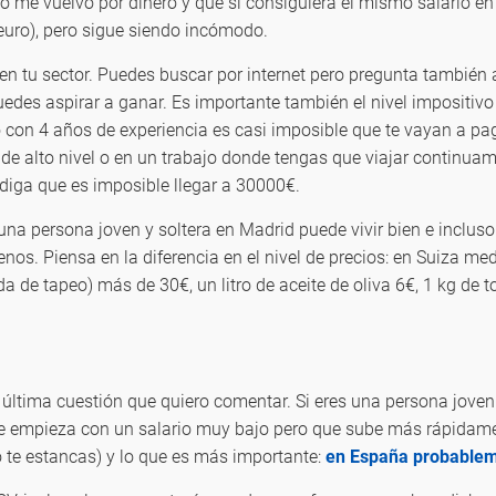
no me vuelvo por dinero y que si consiguiera el mismo salario e
-euro), pero sigue siendo incómodo.
n tu sector. Puedes buscar por internet pero pregunta también 
uedes aspirar a ganar. Es importante también el nivel impositivo 
ero con 4 años de experiencia es casi imposible que te vayan a 
a de alto nivel o en un trabajo donde tengas que viajar continu
diga que es imposible llegar a 30000€.
na persona joven y soltera en Madrid puede vivir bien e incluso
s. Piensa en la diferencia en el nivel de precios: en Suiza medi
 de tapeo) más de 30€, un litro de aceite de oliva 6€, 1 kg de 
la última cuestión que quiero comentar. Si eres una persona joven
se empieza con un salario muy bajo pero que sube más rápidam
 te estancas) y lo que es más importante:
en España probablem