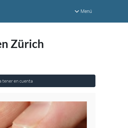
Menú
en Zürich
a tener en cuenta