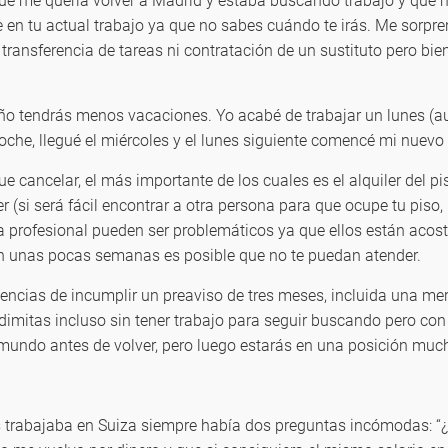
que me quería volver a Madrid y estaba buscando trabajo y que m
e en tu actual trabajo ya que no sabes cuándo te irás. Me sorpr
ransferencia de tareas ni contratación de un sustituto pero bien 
año tendrás menos vacaciones. Yo acabé de trabajar un lunes (a
oche, llegué el miércoles y el lunes siguiente comencé mi nuevo 
e cancelar, el más importante de los cuales es el alquiler del p
 (si será fácil encontrar a otra persona para que ocupe tu piso,
a profesional pueden ser problemáticos ya que ellos están acos
con unas pocas semanas es posible que no te puedan atender.
encias de incumplir un preaviso de tres meses, incluida una me
dimitas incluso sin tener trabajo para seguir buscando pero co
 el mundo antes de volver, pero luego estarás en una posición m
s trabajaba en Suiza siempre había dos preguntas incómodas: “¿