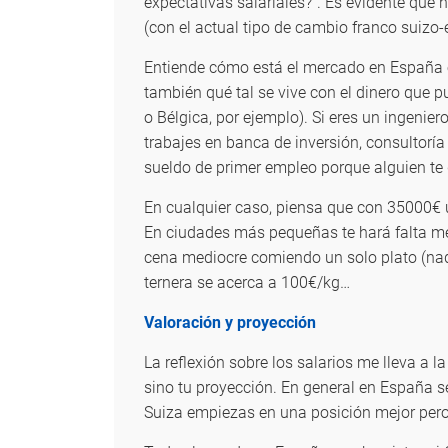
expectativas salariales?”. Es evidente que 
(con el actual tipo de cambio franco suizo
Entiende cómo está el mercado en España e
también qué tal se vive con el dinero que p
o Bélgica, por ejemplo). Si eres un ingeni
trabajes en banca de inversión, consultorí
sueldo de primer empleo porque alguien te 
En cualquier caso, piensa que con 35000€ u
En ciudades más pequeñas te hará falta meno
cena mediocre comiendo un solo plato (nada
ternera se acerca a 100€/kg…
Valoración y proyección
La reflexión sobre los salarios me lleva a 
sino tu proyección. En general en España 
Suiza empiezas en una posición mejor pero