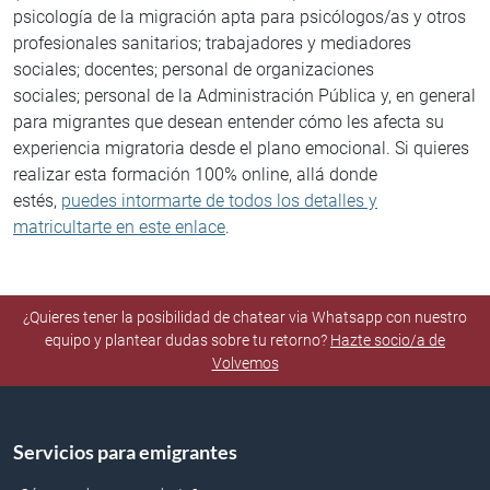
psicología de la migración apta para psicólogos/as y otros
profesionales sanitarios; trabajadores y mediadores
sociales; docentes; personal de organizaciones
sociales; personal de la Administración Pública y, en general
para migrantes que desean entender cómo les afecta su
experiencia migratoria desde el plano emocional. Si quieres
realizar esta formación 100% online, allá donde
estés,
puedes intormarte de todos los detalles y
matricultarte en este enlace
.
¿Quieres tener la posibilidad de chatear via Whatsapp con nuestro
equipo y plantear dudas sobre tu retorno?
Hazte socio/a de
Volvemos
Servicios para emigrantes