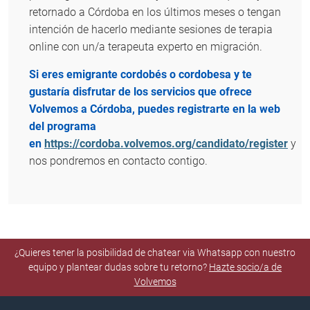
retornado a Córdoba en los últimos meses o tengan
intención de hacerlo mediante sesiones de terapia
online con un/a terapeuta experto en migración.
Si eres emigrante cordobés o cordobesa y te
gustaría disfrutar de los servicios que ofrece
Volvemos a Córdoba, puedes registrarte en la web
del programa
en
https://cordoba.volvemos.org/candidato/register
y
nos pondremos en contacto contigo.
¿Quieres tener la posibilidad de chatear via Whatsapp con nuestro
equipo y plantear dudas sobre tu retorno?
Hazte socio/a de
Volvemos