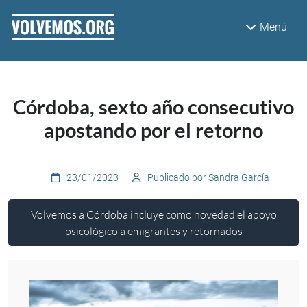
Pasar al contenido principal
Menú
Córdoba, sexto año consecutivo
apostando por el retorno
23/01/2023
Publicado por Sandra García
Volvemos a Córdoba incluye como novedad el apoyo
psicológico a emigrantes y retornados