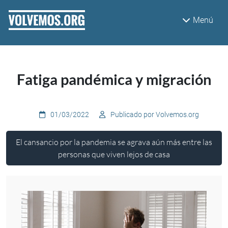
Pasar al contenido principal
Menú
Fatiga pandémica y migración
01/03/2022
Publicado por Volvemos.org
El cansancio por la pandemia se agrava aún más entre las
personas que viven lejos de casa