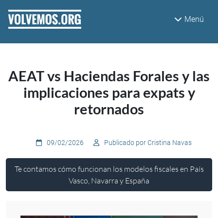
Pasar al contenido principal
Menú
AEAT vs Haciendas Forales y las
implicaciones para expats y
retornados
09/02/2026
Publicado por Cristina Navas
Te contamos cómo funcionan los modelos fiscales en País
Vasco, Navarra y España