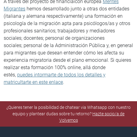
A través del proyecto de financiaicón europea
Mentes
Migrantes
hemos desarrollado junto a otras dos entidades
(italiana y alemana respectivamente) una formación en
psicología de la migración apta para psicólogos/as y otros
profesionales sanitarios; trabajadores y mediadores
sociales; docentes; personal de organizaciones
sociales; personal de la Administración Pública y, en general
para migrantes que desean entender cómo les afecta su
experiencia migratoria desde el plano emocional. Si quieres
realizar esta formación 100% online, allá donde
estés,
puedes intormarte de todos los detalles y
matricultarte en este enlace
.
¿Quieres tener la posibilidad de chatear via Whatsapp con nuestro
equipo y plantear dudas sobre tu retorno?
Hazte socio/a de
Volvemos