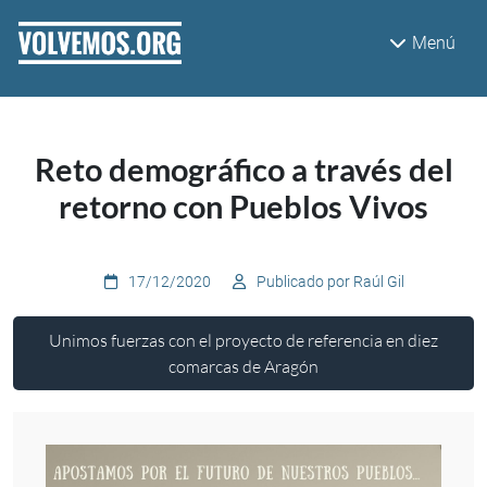
Pasar al contenido principal
Menú
Reto demográfico a través del
retorno con Pueblos Vivos
17/12/2020
Publicado por Raúl Gil
Unimos fuerzas con el proyecto de referencia en diez
comarcas de Aragón