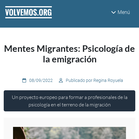
Pasar al contenido principal
Menú
Mentes Migrantes: Psicología de
la emigración
08/09/2022
Publicado por Regina Royuela
Un proyecto europeo para formar a profesionales de la
psicología en el terreno de la migración