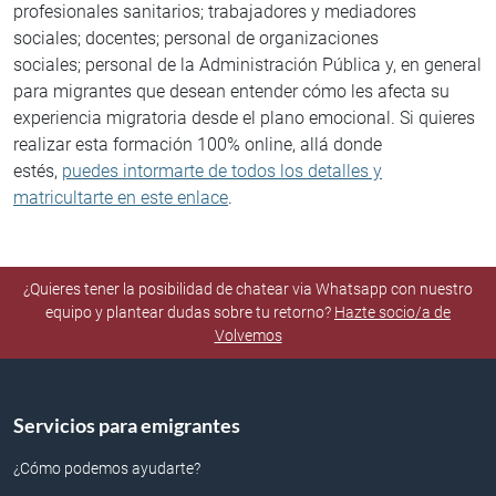
profesionales sanitarios; trabajadores y mediadores
sociales; docentes; personal de organizaciones
sociales; personal de la Administración Pública y, en general
para migrantes que desean entender cómo les afecta su
experiencia migratoria desde el plano emocional. Si quieres
realizar esta formación 100% online, allá donde
estés,
puedes intormarte de todos los detalles y
matricultarte en este enlace
.
¿Quieres tener la posibilidad de chatear via Whatsapp con nuestro
equipo y plantear dudas sobre tu retorno?
Hazte socio/a de
Volvemos
Servicios para emigrantes
¿Cómo podemos ayudarte?