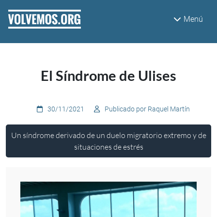
Pasar al contenido principal
Menú
El Síndrome de Ulises
30/11/2021
Publicado por Raquel Martín
Un síndrome derivado de un duelo migratorio extremo y de
situaciones de estrés